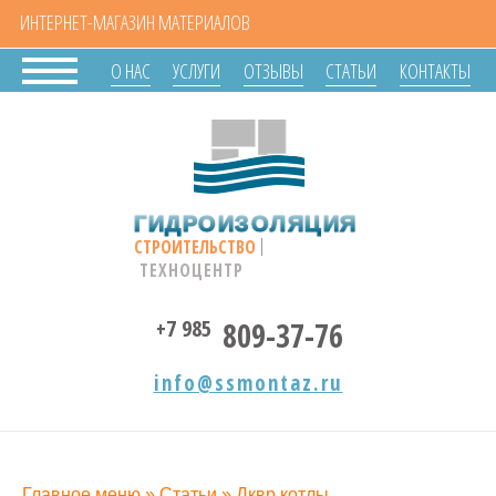
ИНТЕРНЕТ-МАГАЗИН МАТЕРИАЛОВ
О НАС
УСЛУГИ
ОТЗЫВЫ
СТАТЬИ
КОНТАКТЫ
ГИДРОИЗОЛЯЦИЯ
СТРОИТЕЛЬСТВО
ТЕХНОЦЕНТР
+7 985
809-37-76
info@ssmontaz.ru
Главное меню
»
Статьи
»
Дквр котлы