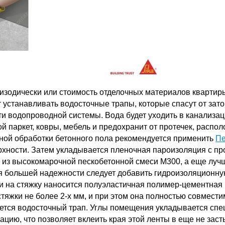
пизодически или стоимость отделочных материалов кварти
т устанавливать водосточные трапы, которые спасут от за
и водопроводной системы. Вода будет уходить в канализа
ой паркет, ковры, мебель и предохранит от протечек, расп
ной обработки бетонного пола рекомендуется применить
Пе
рхности. Затем укладывается пленочная пароизоляция с 
а из высокомарочной пескобетонной смеси М300, а еще луч
ля большей надежности следует добавить гидроизоляционн
и на стяжку наносится полуэластичная полимер-цементная
тяжки не более 2-х мм, и при этом она полностью совмест
ется водосточный трап. Углы помещения укладывается сп
ацию, что позволяет вклеить края этой ленты в еще не за