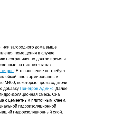
ры или загородного дома выше
топления помещения в случае
цию неограниченно долгое время и
оложенные на нижних этажах
нетрон
. Его нанесение не требует
проклейкой швов армированным
ше М400, некоторые производители
ую добавку
Пенетрон Адмикс
. Далее
 гидроизоляционная смесь. Она
има с цементным плиточным клеем.
ециальной гидроизоляционной
стывший гидроизоляционный слой.