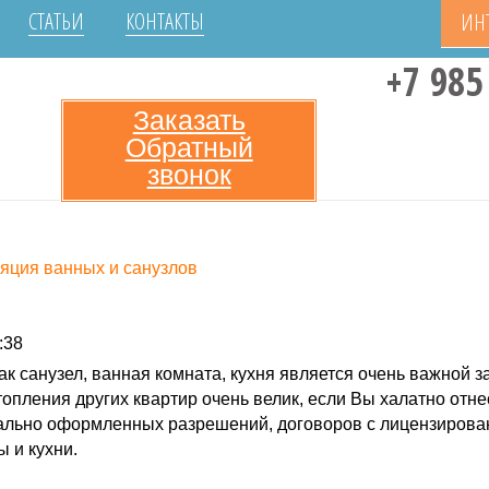
СТАТЬИ
КОНТАКТЫ
ИН
+7 985
Заказать
Обратный
звонок
яция ванных и санузлов
:38
ак санузел, ванная комната, кухня является очень важной 
опления других квартир очень велик, если Вы халатно отне
иально оформленных разрешений, договоров с лицензиров
 и кухни.