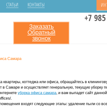
СТАТЬИ
КОНТАКТЫ
ИН
+7 985
Заказать
Обратный
звонок
фиса Самара
ка квартиры, коттеджа или офиса, обращайтесь в клининг
ет в Самаре и осуществляет генеральную, текущую уборку
 интернете
уборка офиса самара
, и вам выпадет сайт данно
ffices/.
помещения входят следующие этапы: удаление пыли со все