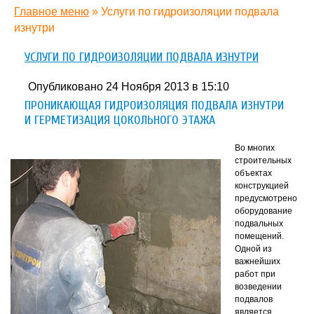
Главное меню
»
Услуги по гидроизоляции подвала
изнутри
УСЛУГИ ПО ГИДРОИЗОЛЯЦИИ ПОДВАЛА ИЗНУТРИ
Опубликовано 24 Ноября 2013 в 15:10
ПРОНИКАЮЩАЯ ГИДРОИЗОЛЯЦИЯ ПОДВАЛА ИЗНУТРИ
И ГЕРМЕТИЗАЦИЯ ЦОКОЛЬНОГО ЭТАЖА
Во многих
строительных
объектах
конструкцией
предусмотрено
оборудование
подвальных
помещений.
Одной из
важнейших
работ при
возведении
подвалов
является