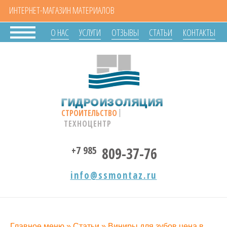
ИНТЕРНЕТ-МАГАЗИН МАТЕРИАЛОВ
О НАС
УСЛУГИ
ОТЗЫВЫ
СТАТЬИ
КОНТАКТЫ
ГИДРОИЗОЛЯЦИЯ
СТРОИТЕЛЬСТВО
ТЕХНОЦЕНТР
+7 985
809-37-76
info@ssmontaz.ru
Главное меню
»
Статьи
»
Виниры для зубов цена в