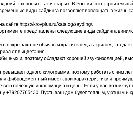
даний, как новых, так и старых. В России этот строительн
временные виды сайдинга позволяют воплощать в жизнь с
 сайте https://krovplus.ru/katalog/sayding/.
сортименте представлены следующие виды сайдинга винило
его покрывают не обычным красителем, а акрилом, это дает
риал от выцветания.
обычных и, поэтому обладают хорошей звукоизоляцией, вы
 превышает одного килограмма, поэтому работать с ним лег
или фиброцементный имеет свои характеристики и преимуще
е всю полезную информацию и цены. Если у вас возникнут 
ну +79207765430. Пусть ваш дом будет теплым, уютным и к